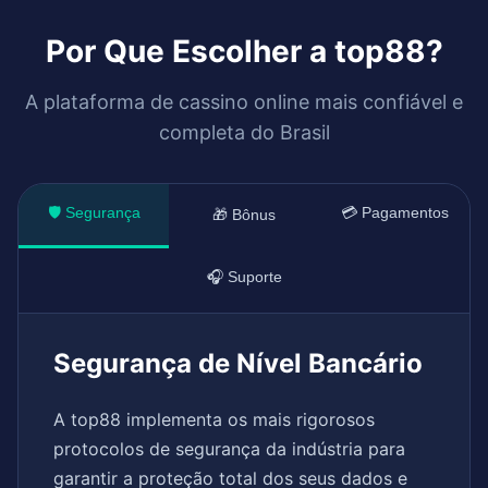
Por Que Escolher a top88?
A plataforma de cassino online mais confiável e
completa do Brasil
🛡️ Segurança
💳 Pagamentos
🎁 Bônus
🎧 Suporte
Segurança de Nível Bancário
A top88 implementa os mais rigorosos
protocolos de segurança da indústria para
garantir a proteção total dos seus dados e