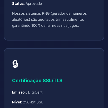
Status:
Aprovado
Nossos sistemas RNG (gerador de números
aleatórios) são auditados trimestralmente,
garantindo 100% de fairness nos jogos.
🔒
Certificação SSL/TLS
Emissor:
DigiCert
Nível:
256-bit SSL