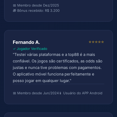
📅 Membro desde Dez/2025
🎁 Bônus recebido: R$ 3.200
⭐⭐⭐⭐⭐
Fernando A.
✓ Jogador Verificado
"Testei várias plataformas e a top88 é a mais
confiável. Os jogos são certificados, as odds são
justas e nunca tive problemas com pagamentos.
O aplicativo móvel funciona perfeitamente e
posso jogar em qualquer lugar."
📅 Membro desde Jun/2024
📱 Usuário do APP Android