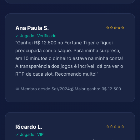
⭐⭐⭐⭐⭐
Ana Paula S.
✓ Jogador Verificado
"Ganhei R$ 12.500 no Fortune Tiger e fiquei
preocupada com o saque. Para minha surpresa,
em 10 minutos o dinheiro estava na minha conta!
A transparência dos jogos é incrível, dá pra ver o
RTP de cada slot. Recomendo muito!"
📅 Membro desde Set/2024
💰 Maior ganho: R$ 12.500
⭐⭐⭐⭐⭐
Ricardo L.
✓ Jogador VIP