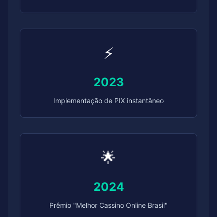
⚡
2023
Implementação de PIX instantâneo
🌟
2024
Prêmio "Melhor Cassino Online Brasil"