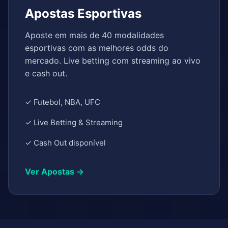
Apostas Esportivas
Aposte em mais de 40 modalidades
esportivas com as melhores odds do
mercado. Live betting com streaming ao vivo
e cash out.
✓ Futebol, NBA, UFC
✓ Live Betting & Streaming
✓ Cash Out disponível
Ver Apostas →