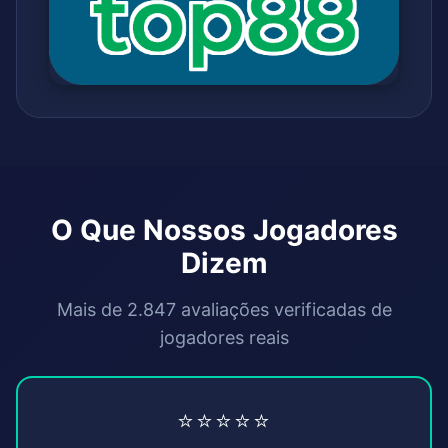
O Que Nossos Jogadores
Dizem
Mais de 2.847 avaliações verificadas de
jogadores reais
⭐⭐⭐⭐⭐