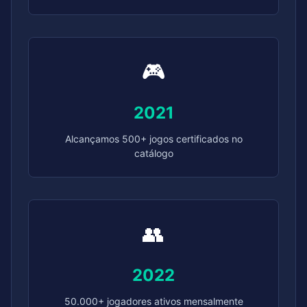
🎮
2021
Alcançamos 500+ jogos certificados no
catálogo
👥
2022
50.000+ jogadores ativos mensalmente