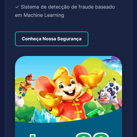
✓ Sistema de detecção de fraude baseado
em Machine Learning
Conheça Nossa Segurança