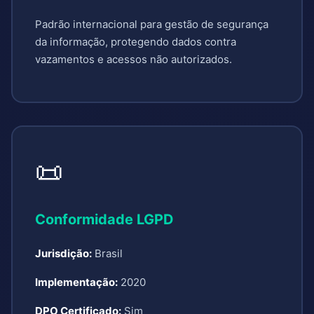
Padrão internacional para gestão de segurança
da informação, protegendo dados contra
vazamentos e acessos não autorizados.
📜
Conformidade LGPD
Jurisdição:
Brasil
Implementação:
2020
DPO Certificado:
Sim