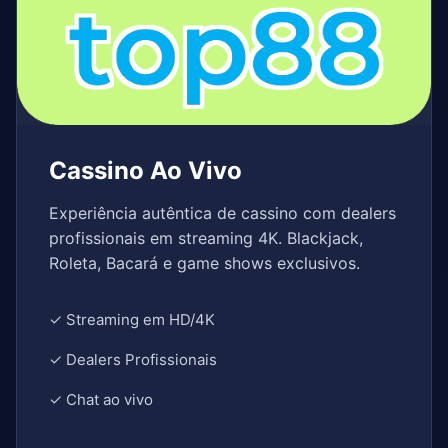
Cassino Ao Vivo
Experiência autêntica de cassino com dealers
profissionais em streaming 4K. Blackjack,
Roleta, Bacará e game shows exclusivos.
✓ Streaming em HD/4K
✓ Dealers Profissionais
✓ Chat ao vivo