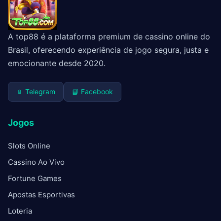
A top88 é a plataforma premium de cassino online do
Brasil, oferecendo experiência de jogo segura, justa e
emocionante desde 2020.
📱 Telegram
📘 Facebook
Jogos
Slots Online
Cassino Ao Vivo
Fortune Games
Apostas Esportivas
Loteria