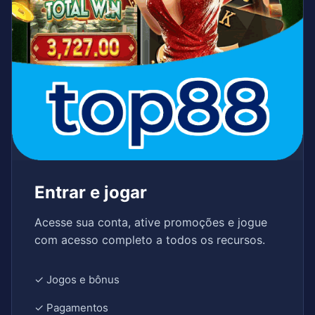
Entrar e jogar
Acesse sua conta, ative promoções e jogue
com acesso completo a todos os recursos.
✓ Jogos e bônus
✓ Pagamentos